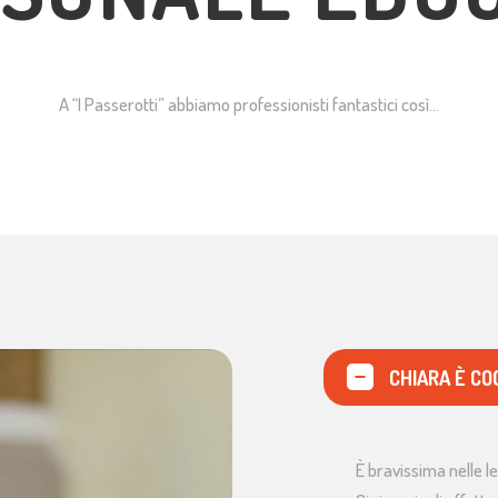
A “I Passerotti” abbiamo professionisti fantastici così…
CHIARA È CO
È bravissima nelle l