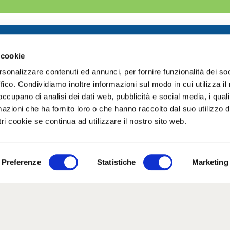
Scrivici
 cookie
i.passerotti@becoming-education.com
rsonalizzare contenuti ed annunci, per fornire funzionalità dei so
ffico. Condividiamo inoltre informazioni sul modo in cui utilizza il 
 occupano di analisi dei dati web, pubblicità e social media, i qual
azioni che ha fornito loro o che hanno raccolto dal suo utilizzo d
ri cookie se continua ad utilizzare il nostro sito web.
ABORATORI
NEWS
Preferenze
Statistiche
Marketing