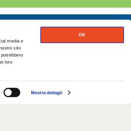
OK
cial media e
nostro sito
i potrebbero
ei loro
SPAZI PER TE
Mostra dettagli