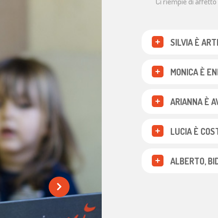
Ci riempie di affett
SILVIA È AR
MONICA È EN
ARIANNA È 
LUCIA È COS
ALBERTO, BI