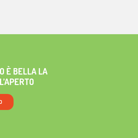
O È BELLA LA
L’APERTO
O