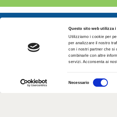
Chiamaci
+39 334 9142507
Questo sito web utilizza i
Utilizziamo i cookie per pe
per analizzare il nostro tra
con i nostri partner che si
combinarle con altre inform
servizi. Acconsenta ai nost
L
S
Necessario
e
l
e
Il nostro progetto parte dal nostro
z
più grande sogno: realizzare un
i
luogo dove sentirsi accolti e vivere
o