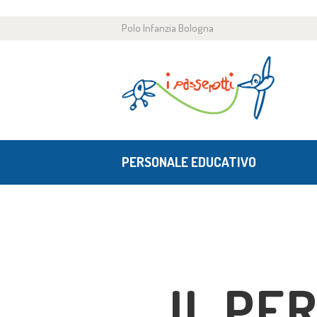
H
Polo Infanzia Bologna
C
P
0
PERSONALE EDUCATIVO
AT
N
C
IL PE